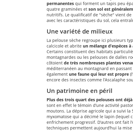
permanentes
qui forment un tapis peu épai
quatre graminées et
son sol est généralem
nutritifs. Le qualificatif de "sèche" vient
avec les caractéristiques du sol, cela entr
Une variété de milieux
La pelouse sèche regroupe ici plusieurs typ
calcicole et abrite
un mélange d’espèces à 
Certains constituent des habitats particuliè
montagnardes ou les pelouses de dalles ro
côtoient
de très nombreuses plantes venan
méditerranéen au montagnard en passant p
également
une faune qui leur est propre
(l
encore des insectes comme l’Ascalaphe sou
Un patrimoine en péril
Plus des trois quart des pelouses ont déjà
sont en effet le témoin d’une activité past
moutons. La déprise agricole qui a suivi l
myxomatose qui a décimé le lapin (lequel c
enfrichement progressif. D’autres ont fait l
techniques permettent aujourd’hui la mise e