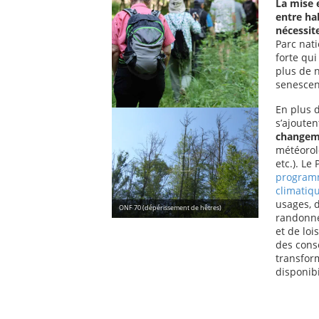
La mise e
entre hab
nécessite
Parc nati
forte qui
plus de n
senescenc
En plus 
s’ajouten
changem
météorol
etc.). Le
programm
climatiq
usages, d
ONF 70 (dépérissement de hêtres)
randonné
et de lo
des cons
transform
disponibi