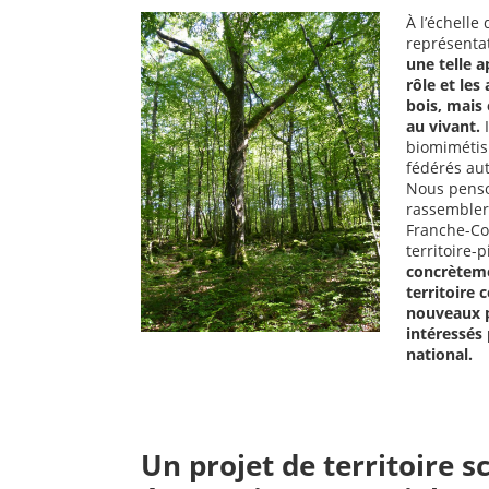
À l’échelle
représentati
une telle 
rôle et les
bois, mais 
au vivant.
I
biomimétism
fédérés au
Nous penson
rassembler
Franche-Co
territoire-
concrèteme
territoire 
nouveaux pr
intéressés
national.
Un projet de territoire s