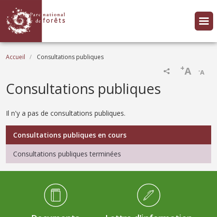
Aller au contenu principal
Fil d'Ariane
Accueil
Consultations publiques
+
A
-
A
Consultations publiques
Il n'y a pas de consultations publiques.
Menu Consultations publiques
Consultations publiques en cours
Consultations publiques terminées
Médiathèque Footer