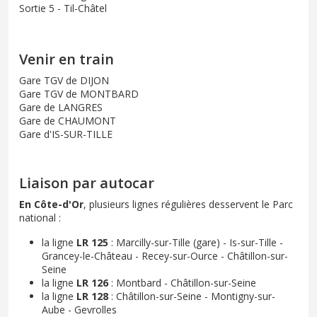
Sortie 5 - Til-Châtel
Venir en train
Gare TGV de DIJON
Gare TGV de MONTBARD
Gare de LANGRES
Gare de CHAUMONT
Gare d'IS-SUR-TILLE
Liaison par autocar
En Côte-d'Or
, plusieurs lignes régulières desservent le Parc
national :
la ligne
LR 125
: Marcilly-sur-Tille (gare) - Is-sur-Tille -
Grancey-le-Château - Recey-sur-Ource - Châtillon-sur-
Seine
la ligne
LR 126
: Montbard - Châtillon-sur-Seine
la ligne
LR 128
: Châtillon-sur-Seine - Montigny-sur-
Aube - Gevrolles