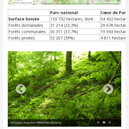
Parc national
Cœur de Parc
Surface boisée
133 732 hectares, dont :
54 432 hectares
Forêts domaniales
31 214 (23,3%)
29 678 hectare
Forêts communales
50 311 (37,7%)
19 943 hectare
Forêts privées
52 207 (39%)
4 811 hectares
Erablaie à Aujeurres ©Mathieu Delcamp
Mur