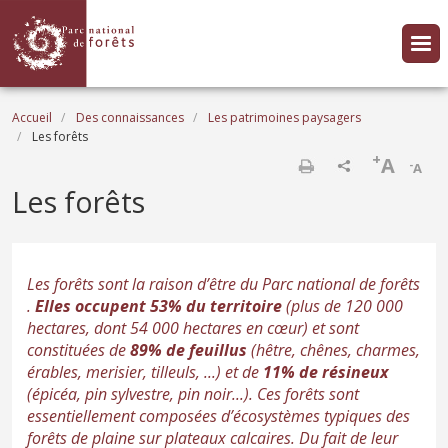
Aller au contenu principal
Fil d'Ariane
Accueil
Des connaissances
Les patrimoines paysagers
Les forêts
+
A
-
A
Imprimer
Les forêts
Les forêts sont la raison d’être du Parc national de forêts
.
Elles occupent 53% du territoire
(plus de 120 000
hectares, dont 54 000 hectares en cœur) et sont
constituées de
89% de feuillus
(hêtre, chênes, charmes,
érables, merisier, tilleuls, ...) et de
11% de résineux
(épicéa, pin sylvestre, pin noir...). Ces forêts sont
essentiellement composées d’écosystèmes typiques des
forêts de plaine sur plateaux calcaires. Du fait de leur