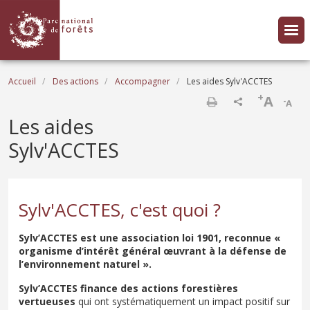
Aller au contenu principal
Fil d'Ariane
Accueil
Des actions
Accompagner
Les aides Sylv'ACCTES
+
A
-
A
Imprimer
Les aides
Sylv'ACCTES
Sylv'ACCTES, c'est quoi ?
Sylv’ACCTES est une association loi 1901, reconnue «
organisme d’intérêt général œuvrant à la défense de
l’environnement naturel ».
Sylv’ACCTES finance des actions forestières
vertueuses
qui ont systématiquement un impact positif sur