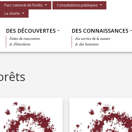
Menu du parc
Parc national de forêts
Consultations publiques
La charte
Thématiques
DES DÉCOUVERTES
DES CONNAISSANCES
Faites de rencontres
Au service de la nature
& d’émotions
& des hommes
orêts