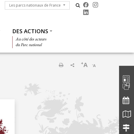
Les parcs nationaux de France
Les parcs nationaux de France
DES ACTIONS
Au côté des acteurs
du Parc national
+
A
-
A
Barre d'
Imprimer