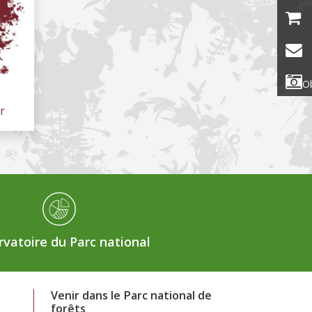
Ob
r
vatoire du Parc national
Venir dans le Parc national de
forêts