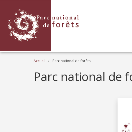
Aller au contenu principal
Fil d'Ariane
Accueil
Parc national de forêts
Parc national de f