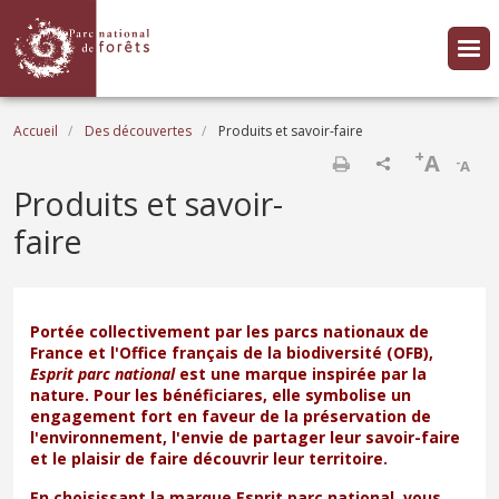
Aller au contenu principal
Fil d'Ariane
Accueil
Des découvertes
Produits et savoir-faire
+
A
-
A
Imprimer
Produits et savoir-
faire
Portée collectivement par les parcs nationaux de
France et l'Office français de la biodiversité (OFB),
Esprit parc national
est une marque inspirée par la
nature. Pour les bénéficiares, elle symbolise un
engagement fort en faveur de la préservation de
l'environnement, l'envie de partager leur savoir-faire
et le plaisir de faire découvrir leur territoire.
En choisissant la marque Esprit parc national, vous