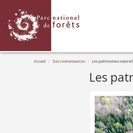
Aller au contenu principal
Fil d'Ariane
Accueil
Des connaissances
Les patrimoines naturel
Les pat