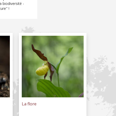
 biodiversité -
ure" !
La flore