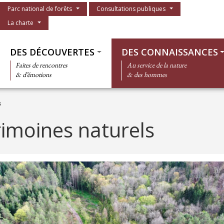
Menu du parc
Parc national de forêts
Consultations publiques
La charte
Thématiques
DES DÉCOUVERTES
DES CONNAISSANCES
Faites de rencontres
Au service de la nature
& d’émotions
& des hommes
s
rimoines naturels