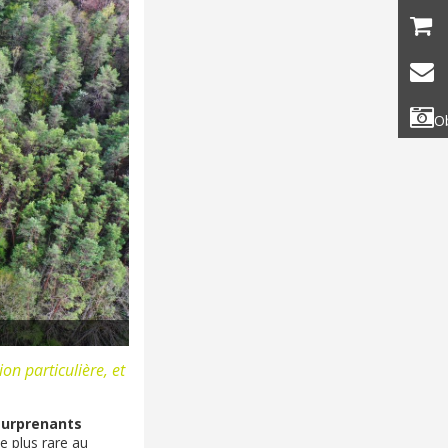
Ob
on particulière, et
surprenants
le plus rare au