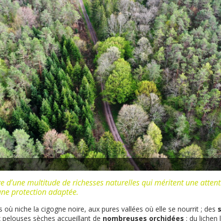
ge d’une multitude de richesses naturelles qui méritent une attenti
 une protection adaptée.
 où niche la cigogne noire, aux pures vallées où elle se nourrit ; des
 pelouses sèches accueillant de
nombreuses orchidées
; du lichen 