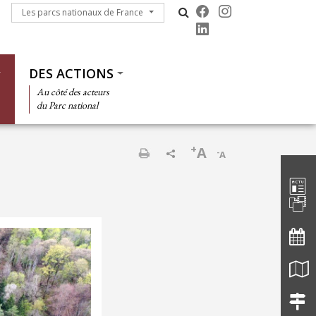
Les parcs nationaux de France
Les parcs nationaux de France
DES ACTIONS
Au côté des acteurs
du Parc national
+
A
-
A
Barre d'
Imprimer