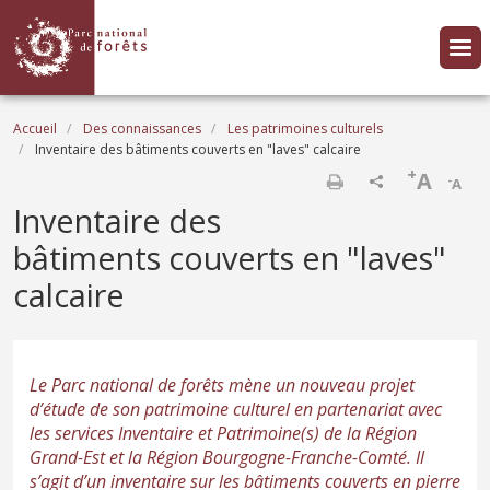
Aller au contenu principal
Fil d'Ariane
Accueil
Des connaissances
Les patrimoines culturels
Inventaire des bâtiments couverts en "laves" calcaire
+
A
-
A
Imprimer
Inventaire des
bâtiments couverts en "laves"
calcaire
Le Parc national de forêts mène un nouveau projet
d’étude de son patrimoine culturel en partenariat avec
les services Inventaire et Patrimoine(s) de la Région
Grand-Est et la Région Bourgogne-Franche-Comté. Il
s’agit d’un inventaire sur les bâtiments couverts en pierre