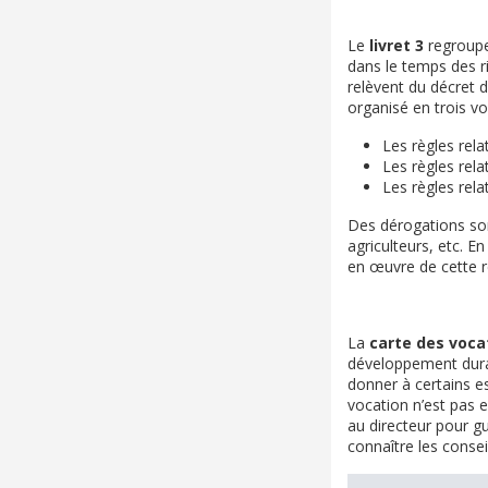
Le
livret 3
regroupe
dans le temps des ri
relèvent du décret de
organisé en trois vol
Les règles rela
Les règles rela
Les règles rela
Des dérogations sont
agriculteurs, etc. E
en œuvre de cette 
La
carte des voc
développement durabl
donner à certains e
vocation n’est pas e
au directeur pour gu
connaître les consei