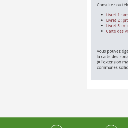
Consultez ou tél
Livret 1 : a
Livret 2 : pr
Livret 3 : m
Carte des v
Vous pouvez égal
la carte des zona
(= l'extension ma
communes sollic
Médiathèque Footer