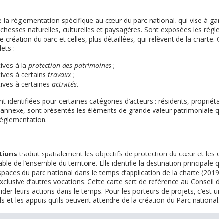
 la réglementation spécifique au cœur du parc national, qui vise à gar
chesses naturelles, culturelles et paysagères. Sont exposées les règl
 création du parc et celles, plus détaillées, qui relèvent de la charte. C
ets :
tives à la
protection des patrimoines
;
tives à certains
travaux
;
tives à certaines
activités
.
 identifiées pour certaines catégories d’acteurs : résidents, propriétai
n annexe, sont présentés les éléments de grande valeur patrimoniale qu
réglementation.
ations
traduit spatialement les objectifs de protection du cœur et les 
e de l’ensemble du territoire. Elle identifie la destination principale 
spaces du parc national dans le temps d’application de la charte (201
xclusive d’autres vocations. Cette carte sert de référence au Conseil d
ider leurs actions dans le temps. Pour les porteurs de projets, c’est u
ls et les appuis qu’ils peuvent attendre de la création du Parc national