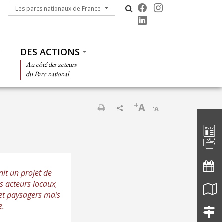
Les parcs nationaux de France
Les parcs nationaux de France
DES ACTIONS
Au côté des acteurs
du Parc national
+
A
-
A
Barre d'
Imprimer
it un projet de
s acteurs locaux,
s et paysagers mais
e.