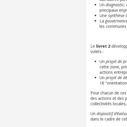
Un
diagnostic
,
principaux enje
Une synthèse 
La
gouvernanc
les communes et
Le
livret 2
développ
volets :
Un
projet de p
cette zone, pri
actions entrep
Un
projet de 
18 "orientatio
Pour chacun de ces o
des actions et des 
collectivités locales
Un
dispositif d’éval
dans le cadre de cet