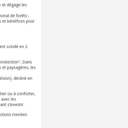
e et dégage les
ional de forêts ;
s et bénéfices pour
 est scindé en 2
 protection". Dans
s et paysagères, les
hésion), décliné en
tier ou à conforter,
 avec les
nt s’investir.
 actions menées