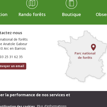
tion
Rando forêts
Boutique
Obser
tactez-nous
 national de forêts
ue Anatole Gabeur
10 Arc en Barrois
 03 25 31 62 35
nvoyer un email
ser la performance de nos services et
Footer
Cartothèque
Mentions légales
.
Plus d'informations
utilisation des cookies.