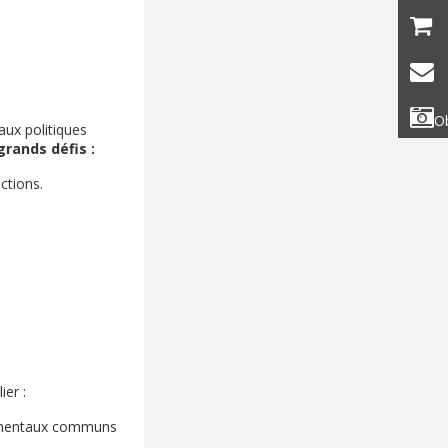
Ob
aux politiques
grands défis :
ctions.
ier :
ndamentaux communs