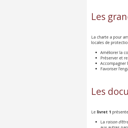
Les grand
La charte a pour am
locales de protect
Améliorer la co
Préserver et re
Accompagner les
Favoriser l’en
Les docu
Le
livret 1
présente 
La
raison d’êtr
aux autres parc