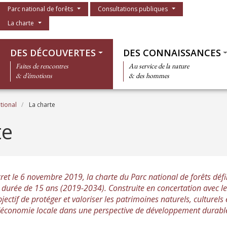
Menu du parc
Parc national de forêts
Consultations publiques
La charte
Thématiques
DES DÉCOUVERTES
DES CONNAISSANCES
Faites de rencontres
Au service de la nature
& d’émotions
& des hommes
tional
La charte
te
et le 6 novembre 2019, la charte du Parc national de forêts défin
e durée de 15 ans (2019-2034). Construite en concertation avec le
jectif de protéger et valoriser les patrimoines naturels, culturel
l'économie locale dans une perspective de développement durabl