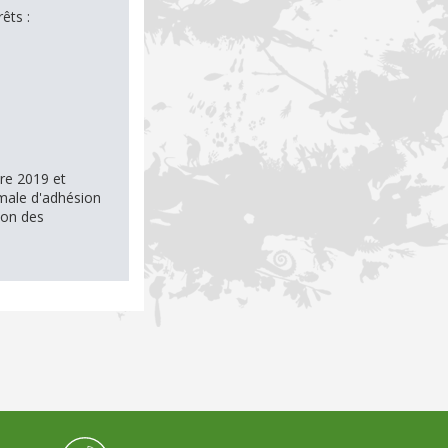
êts :
re 2019 et
imale d'adhésion
sion des