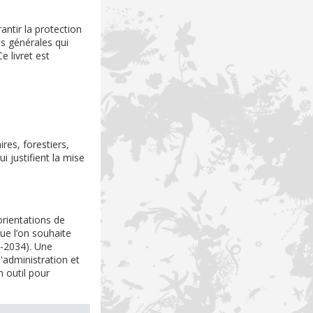
antir la protection
es générales qui
e livret est
res, forestiers,
i justifient la mise
orientations de
que l’on souhaite
9-2034). Une
'administration et
n outil pour
.