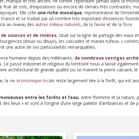
ier, marqué et très ancien, ne tombe cependant jamais dans la mono
e fruit de sols, d’expositions ou encore de climats très contrastés, m
 époques. Elle crée
une riche mosaïque
, représentative de l’ensemb
a France et se traduit par un nombre très important d’essences foresti
ussi au niveau des
autres milieux naturels
, de
la faune
et de
la flore
.
 de sources et de rivières
, situé sur la ligne de partage des eaux e
ésurgences (douix ou dhuys), les cascades et marais tufeux, « constru
ent une autre de ses particularités remarquables.
ence humaine depuis des millénaires,
de nombreux vestiges arché
ts. Le passé industriel et religieux du territoire nous a laissé égalem
ne architectural de grande qualité où se marient la pierre calcaire, le b
e, la
vie économique locale
reste largement liée à la forêt, qui est au
monieuses entre les forêts et l’eau
, entre l’homme et la nature, p
it des lieux » et sont à l’origine d’une large palette d’ambiances et de
p