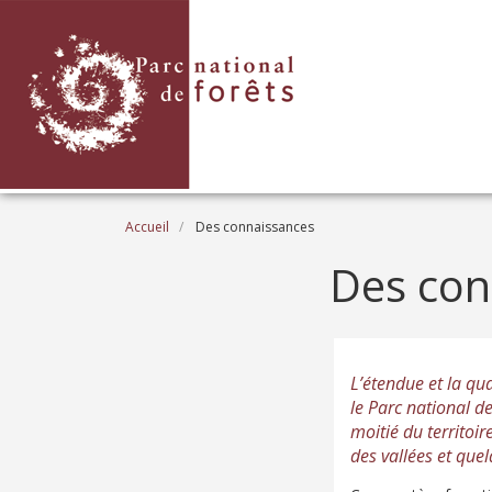
Aller au contenu principal
Fil d'Ariane
Accueil
Des connaissances
Des con
L’étendue et la qua
le Parc national de
moitié du territoi
des vallées et quel