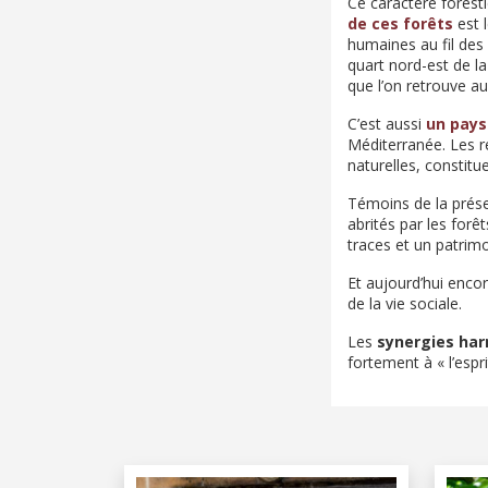
Ce caractère forest
de ces forêts
est l
humaines au fil des
quart nord-est de l
que l’on retrouve a
C’est aussi
un pays
Méditerranée. Les r
naturelles, constitu
Témoins de la prés
abrités par les forê
traces et un patrimoi
Et aujourd’hui encor
de la vie sociale.
Les
synergies har
fortement à « l’espr