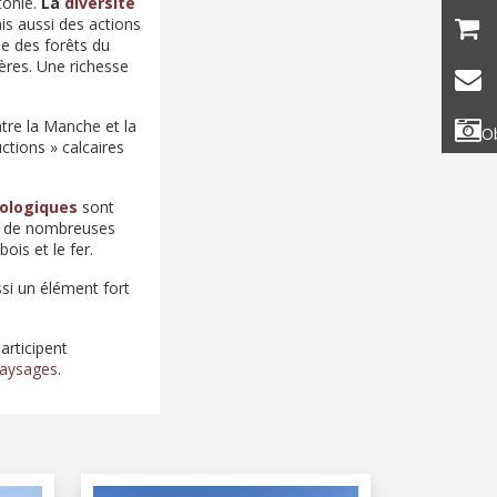
tonie.
La
diversité
ais aussi des actions
le des forêts du
ères. Une richesse
ntre la Manche et la
Ob
ctions » calcaires
ologiques
sont
ent de nombreuses
ois et le fer.
ssi un élément fort
articipent
aysages
.