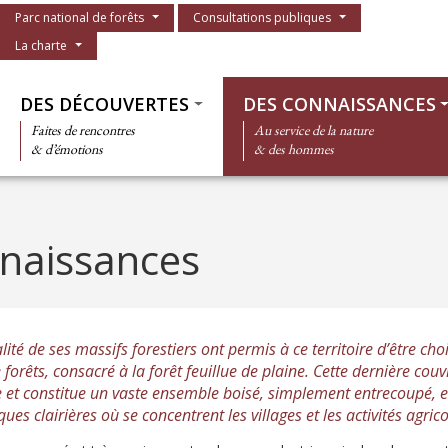
Menu du parc
Parc national de forêts
Consultations publiques
La charte
Thématiques
DES DÉCOUVERTES
DES CONNAISSANCES
Faites de rencontres
Au service de la nature
& d’émotions
& des hommes
naissances
lité de ses massifs forestiers ont permis à ce territoire d’être choi
 forêts, consacré à la forêt feuillue de plaine. Cette dernière couv
re et constitue un vaste ensemble boisé, simplement entrecoupé, e
ques clairières où se concentrent les villages et les activités agrico