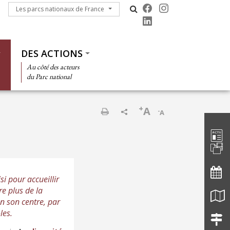
Les parcs nationaux de France
Les parcs nationaux de France
DES ACTIONS
Au côté des acteurs
du Parc national
+
A
-
A
Barre d'
Imprimer
si pour accueillir
re plus de la
n son centre, par
les.