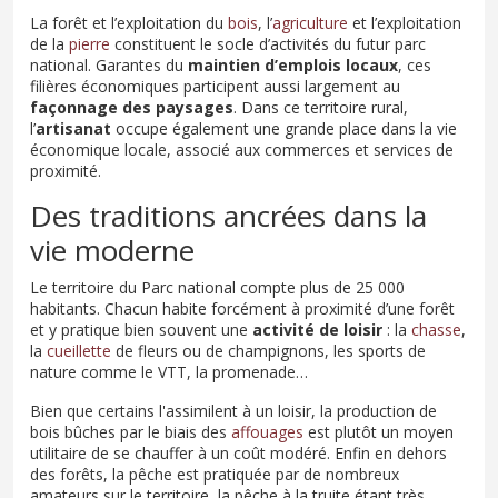
La forêt et l’exploitation du
bois
, l’
agriculture
et l’exploitation
de la
pierre
constituent le socle d’activités du futur parc
national. Garantes du
maintien d’emplois locaux
, ces
filières économiques participent aussi largement au
façonnage des paysages
. Dans ce territoire rural,
l’
artisanat
occupe également une grande place dans la vie
économique locale, associé aux commerces et services de
proximité.
Des traditions ancrées dans la
vie moderne
Le territoire du Parc national compte plus de 25 000
habitants. Chacun habite forcément à proximité d’une forêt
et y pratique bien souvent une
activité de loisir
: la
chasse
,
la
cueillette
de fleurs ou de champignons, les sports de
nature comme le VTT, la promenade…
Bien que certains l'assimilent à un loisir, la production de
bois bûches par le biais des
affouages
est plutôt un moyen
utilitaire de se chauffer à un coût modéré. Enfin en dehors
des forêts, la pêche est pratiquée par de nombreux
amateurs sur le territoire, la pêche à la truite étant très