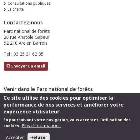
Consultations publiques
La charte
Contactez-nous
Parc national de forêts
20 rue Anatole Gabeur
52 210 Arc en Barrois
Tel : 03 25 31 62 35
Envoyer un email
Venir dans le Parc national de forêts
Ce site utilise des cookies pour optimiser la
Accès
performance de nos services et améliorer votre
Suivez-nous
expérience utilisateur.
En poursuivant votre navigation, vous acceptez l'utilisation des
Plus d'informations
cookies.
Footer
Cartothèque
Mentions légales
Accepter
Refuser