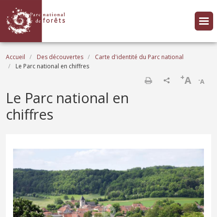
Aller au contenu principal
Fil d'Ariane
Accueil
Des découvertes
Carte d'identité du Parc national
Le Parc national en chiffres
+
A
-
A
Imprimer
Le Parc national en
chiffres