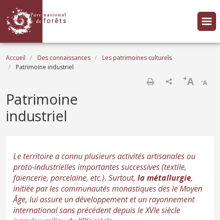
Aller au contenu principal
Fil d'Ariane
Accueil
Des connaissances
Les patrimoines culturels
Patrimoine industriel
+
A
-
A
Imprimer
Patrimoine
industriel
Le territoire a connu plusieurs activités artisanales ou
proto-industrielles importantes successives (textile,
faïencerie, porcelaine, etc.). Surtout,
la métallurgie
,
initiée par les communautés monastiques dès le Moyen
Âge, lui assure un développement et un rayonnement
international sans précédent depuis le XVIe siècle