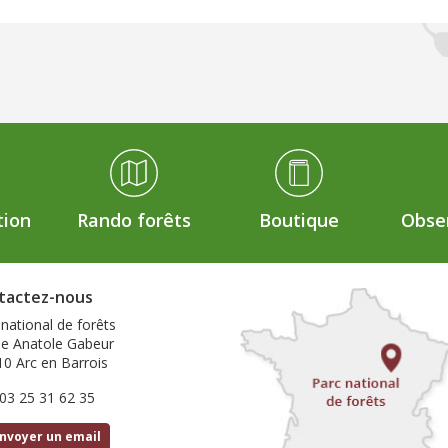
tion
Rando forêts
Boutique
Obser
tactez-nous
 national de forêts
ue Anatole Gabeur
10 Arc en Barrois
 03 25 31 62 35
nvoyer un email