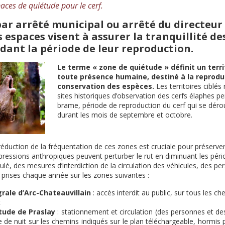
paces de quiétude pour le cerf.
 par arrêté municipal ou arrêté du directeur
s espaces visent à assurer la tranquillité d
dant la période de leur reproduction.
Le terme « zone de quiétude » définit un terr
toute présence humaine, destiné à la reproduc
conservation des espèces.
Les territoires ciblés
sites historiques d’observation des cerfs élaphes p
brame, période de reproduction du cerf qui se dér
durant les mois de septembre et octobre.
éduction de la fréquentation de ces zones est cruciale pour préserver l
s pressions anthropiques peuvent perturber le rut en diminuant les pér
lé, des mesures d’interdiction de la circulation des véhicules, des pe
prises chaque année sur les zones suivantes :
rale d’Arc-Chateauvillain
: accès interdit au public, sur tous les ch
t
tude de Praslay
: stationnement et circulation (des personnes et des
de nuit sur les chemins indiqués sur le plan téléchargeable, hormis 