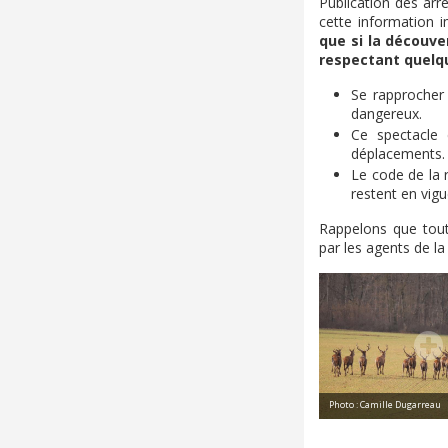
Publication des arr
cette information i
que si la découve
respectant quelqu
Se rapprocher
dangereux.
Ce spectacle 
déplacements. P
Le code de la r
restent en vig
Rappelons que toute
par les agents de la
Photo : Camille Dugarreau