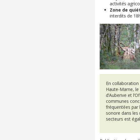
activités agric
Zone de quiét
interdits de 18
En collaboration
Haute-Marne, le 
d’Auberive et l’O
communes concer
fréquentées par 
sonore dans les m
secteurs est éga