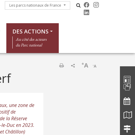
Les parcs nationaux de France
Les parcs nationaux de France
DES ACTIONS
Au côté des acteurs
du Parc national
+
A
-
A
Barre d'
Imprimer
rf
caux, une zone de
sitif de
de la Réserve
s-le-Duc en 2023.
et Châtillon)