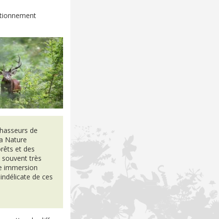
tationnement
Chasseurs de
la Nature
orêts et des
 souvent très
te immersion
 indélicate de ces