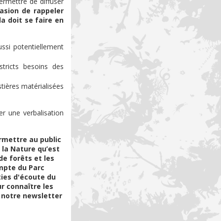
ermettre de diffuser
casion de rappeler
a doit se faire en
ssi potentiellement
stricts besoins des
stières matérialisées
er une verbalisation
ermettre au public
la Nature qu’est
de forêts et les
ompte du Parc
ies d'écoute du
r connaître les
a notre newsletter