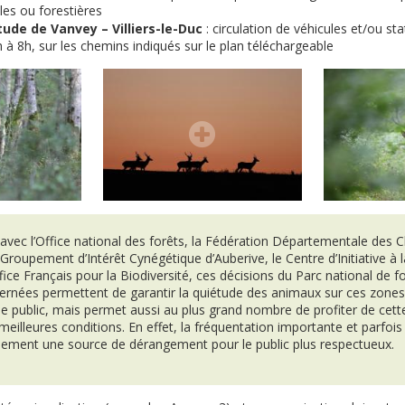
oles ou forestières
ude de Vanvey – Villiers-le-Duc
: circulation de véhicules et/ou s
h à 8h, sur les chemins indiqués sur le plan téléchargeable
 avec l’Office national des forêts, la Fédération Départementale des 
Groupement d’Intérêt Cynégétique d’Auberive, le Centre d’Initiative à 
ffice Français pour la Biodiversité, ces décisions du Parc national de f
nées permettent de garantir la quiétude des animaux sur ces zones
le public, mais permet aussi au plus grand nombre de profiter de cet
eilleures conditions. En effet, la fréquentation importante et parfois
lement une source de dérangement pour le public plus respectueux.