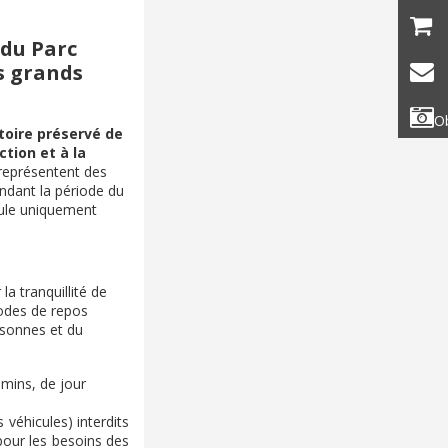
 du Parc
es grands
Ob
itoire préservé de
tion et à la
 représentent des
endant la période du
oule uniquement
a tranquillité de
iodes de repos
rsonnes et du
emins, de jour
 véhicules) interdits
pour les besoins des