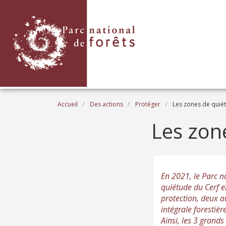
Aller au contenu principal
Fil d'Ariane
Accueil
Des actions
Protéger
Les zones de quiét
Les zon
En 2021, le Parc na
quiétude du Cerf e
protection, deux a
intégrale forestiè
Ainsi, les 3 grands