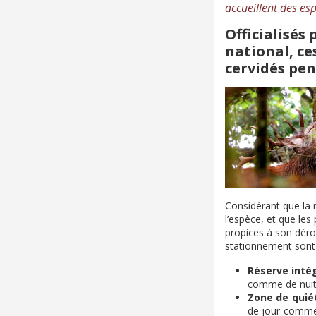
accueillent des es
Officialisés
national, ce
cervidés pen
Considérant que la r
l’espèce, et que le
propices à son dérou
stationnement sont 
Réserve intég
comme de nui
Zone de quié
de jour comme 