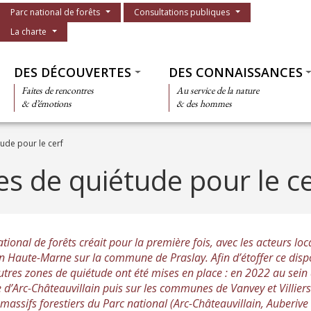
Menu du parc
Parc national de forêts
Consultations publiques
La charte
Thématiques
DES DÉCOUVERTES
DES CONNAISSANCES
Faites de rencontres
Au service de la nature
& d’émotions
& des hommes
ude pour le cerf
es de quiétude pour le ce
tional de forêts créait pour la première fois, avec les acteurs lo
n Haute-Marne sur la commune de Praslay. Afin d’étoffer ce dispo
utres zones de quiétude ont été mises en place : en 2022 au sein 
re d’Arc-Châteauvillain puis sur les communes de Vanvey et Villier
 massifs forestiers du Parc national (Arc-Châteauvillain, Auberive 