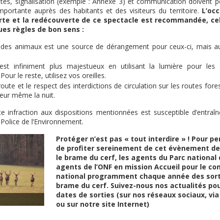
êtés, signalisation (exemple : Annexe 3) et communication doivent p
mportante auprès des habitants et des visiteurs du territoire.
L’oc
rte et la redécouverte de ce spectacle est recommandée, cel
es règles de bon sens :
 des animaux est une source de dérangement pour ceux-ci, mais au
est infiniment plus majestueux en utilisant la lumière pour les 
our le reste, utilisez vos oreilles.
oute et le respect des interdictions de circulation sur les routes fore
ueur même la nuit.
 infraction aux dispositions mentionnées est susceptible d’entraîn
 Police de l’Environnement.
Protéger n’est pas « tout interdire » ! Pour p
de profiter sereinement de cet évènement de 
le brame du cerf, les agents du Parc national 
agents de l’ONF en mission Accueil pour le c
national programment chaque année des sort
brame du cerf. Suivez-nous nos actualités pou
dates de sorties (sur nos réseaux sociaux, vi
ou sur notre site Internet)