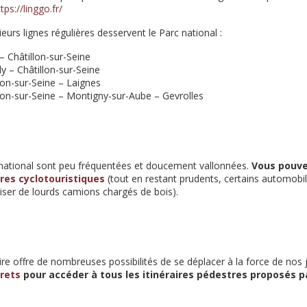
tps://linggo.fr/
ieurs lignes régulières desservent le Parc national :
– Châtillon-sur-Seine
ly – Châtillon-sur-Seine
lon-sur-Seine – Laignes
lon-sur-Seine – Montigny-sur-Aube – Gevrolles
 national sont peu fréquentées et doucement vallonnées.
Vous pouvez
ires cyclotouristiques
(tout en restant prudents, certains automobili
roiser de lourds camions chargés de bois).
oire offre de nombreuses possibilités de se déplacer à la force de no
rets
pour accéder à tous les itinéraires pédestres proposés pa