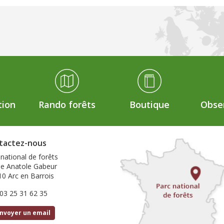
tion
Rando forêts
Boutique
Obser
tactez-nous
 national de forêts
ue Anatole Gabeur
10 Arc en Barrois
 03 25 31 62 35
nvoyer un email