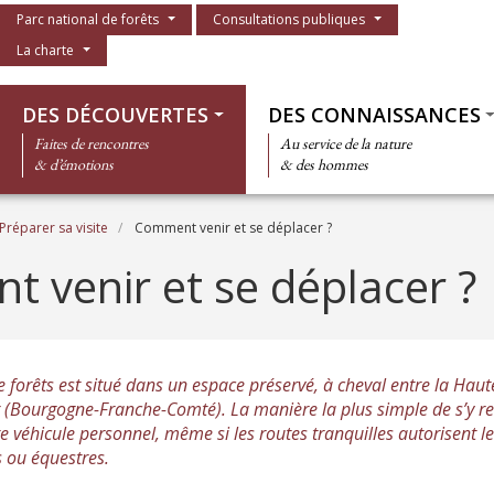
Menu du parc
Parc national de forêts
Consultations publiques
La charte
Thématiques
DES DÉCOUVERTES
DES CONNAISSANCES
Faites de rencontres
Au service de la nature
& d’émotions
& des hommes
Préparer sa visite
Comment venir et se déplacer ?
 venir et se déplacer ?
e forêts est situé dans un espace préservé, à cheval entre la Ha
Or (Bourgogne-Franche-Comté). La manière la plus simple de s’y re
re véhicule personnel, même si les routes tranquilles autorisent 
s ou équestres.