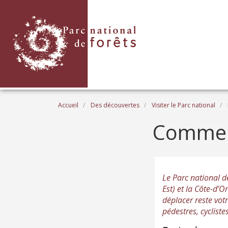
Aller au contenu principal
Fil d'Ariane
Accueil
Des découvertes
Visiter le Parc national
Comment
Le Parc national d
Est) et la Côte-d’
déplacer reste vot
pédestres, cycliste