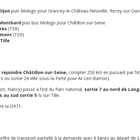
Dijon
puis Mobigo pour Grancey-le-Château-Neuvelle, Recey-sur-Ource
 Montbard
puis bus Mobigo pour Châtillon-sur-Seine
res
(TER)
umont
(TER)
Tille
 rejoindre Châtillon-sur-Seine,
compter 250 km en passant par l’A5
s ou sortie 24 Ville-sous-la-Ferté pour Ar-cen-Barrois).
on, Nancy) passe à l’est du Parc national,
sortie 7 au nord de Lang
s au sud sortie 5
Is-sur-Tille.
re la D971.
offre de transport partielle à la demande avec 6 lignes au départ de 