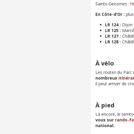
Saints-Geosmes :
ht
En Côte-d’Or :
plus
LR 124 :
Dijon 
LR 125 :
Marcil
LR 127 :
Châtil
LR 128 :
Châtil
À vélo
Les routes du Parc
nombreux
itinéra
il peut arriver de c
À pied
Là encore, le territ
vous sur
rando-fo
national.