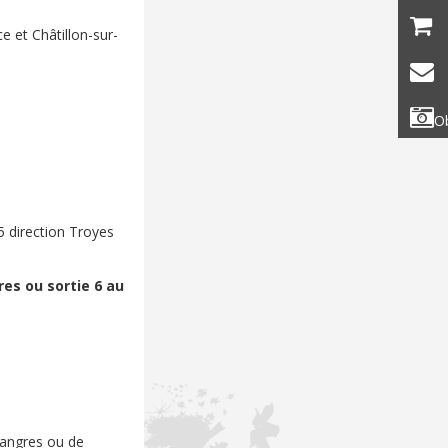
 et Châtillon-sur-
Ob
 direction Troyes
res ou sortie 6 au
Langres ou de