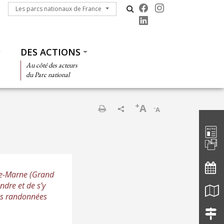
Les parcs nationaux de France
Les parcs nationaux de France
DES ACTIONS
Au côté des acteurs
du Parc national
+
A
-
A
Barre d'
Imprimer
ute-Marne (Grand
ndre et de s’y
les randonnées