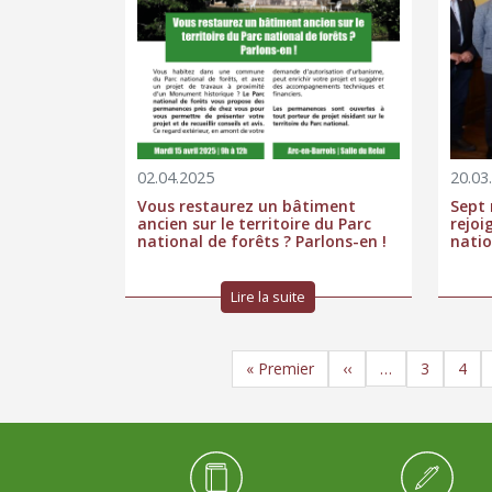
02.04.2025
20.03
Vous restaurez un bâtiment
Sept 
ancien sur le territoire du Parc
rejoi
national de forêts ? Parlons-en !
natio
Lire la suite
Pagination
Première page
Page précédente
Page
Pag
« Premier
‹‹
3
4
…
Médiathèque Footer