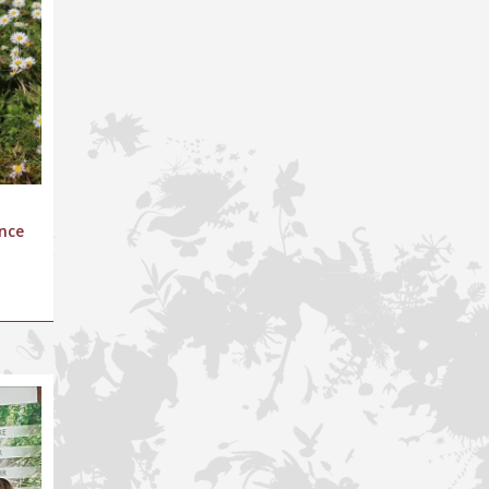
ance
her,
que,
 la
n du