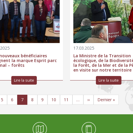
.2025
17.03.2025
nouveaux bénéficiaires
La Ministre de la Transition
gnent la marque Esprit parc
écologique, de la Biodiversit
nal – forêts
la Forêt, de la Mer et de la 
en visite sur notre territoire
Lire la suite
Lire la suite
e
Page
Page
Page
Page
Page
Page
Page
Page suivante
Dernière page
5
6
7
8
9
10
11
››
Dernier »
…