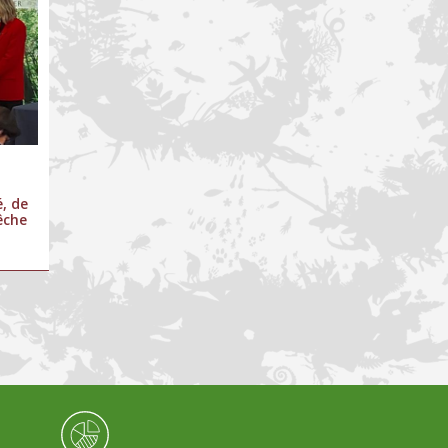
é, de
Pêche