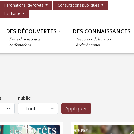
Menu du parc
Parc national de forêts
Consultations publiques
La charte
Thématiques
DES DÉCOUVERTES
DES CONNAISSANCES
Faites de rencontres
Au service de la nature
& d’émotions
& des hommes
Cet été, faites parler votre œil d
deuxième numéro de la saison
photographe et capturez le meil
ntemps-été des Échos des forêts
du territoire pour remporter tro
s
Public
t de paraître ! Ce magazine
séjours de deux nuits dans le Pa
uit est distribué à tous les
national de forêts ! À l’aide d’un
itants des communes
smartphone, le participant pren
érentes du Parc national de
photo des lieux ou des personn
ts, ainsi qu'à ses partenaires.
sur...