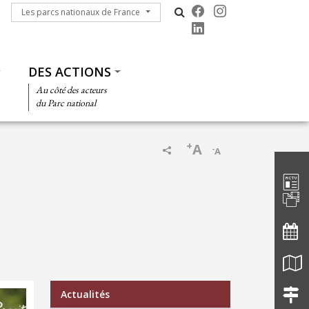
Les parcs nationaux de France
Les parcs nationaux de France
DES ACTIONS
Au côté des acteurs
du Parc national
+
A
-
A
Barre d'
e
leur
is
rc
d en
es
Menu Actualités
Actualités