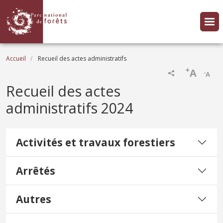
Aller au contenu principal
Fil d'Ariane
Accueil
Recueil des actes administratifs
+
A
-
A
Recueil des actes
administratifs 2024
Activités et travaux forestiers
Arrêtés
Autres